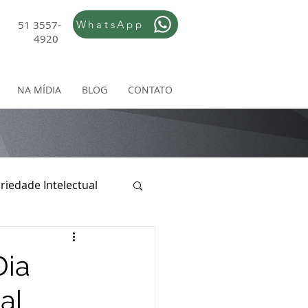
51 3557-
WhatsApp
4920
NA MÍDIA
BLOG
CONTATO
riedade Intelectual
ireito Empresarial
Dia
al