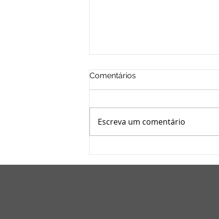
Comentários
Escreva um comentário
Copa do Mundo 2026: por
que a Propriedade
Intelectual sustenta uma
indústria bilionária