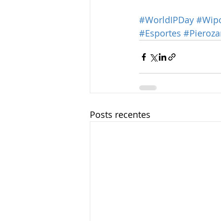
#WorldIPDay
#Wip
#Esportes
#Pieroz
Posts recentes