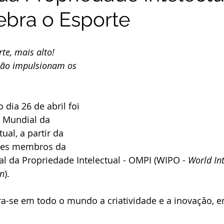
ebra o Esporte
te, mais alto! 
ação impulsionam os 
a Mundial da 
ual, a partir da 
íses membros da 
l da Propriedade Intelectual - OMPI (WIPO - 
World Int
on
).