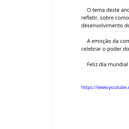
    O tema deste ano é “Alcançar o Ouro: PI e Esporte”, tendo como objetivo celebrar e 
refletir, sobre com
desenvolvimento do
    A emoção da competição alimenta a nossa fascinação. Vamos espalhar a palavra e 
celebrar o poder do
    Feliz dia mundi
https://www.youtube.