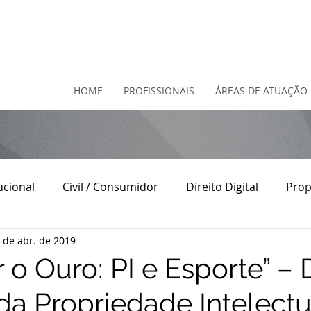
HOME
PROFISSIONAIS
ÁREAS DE ATUAÇÃO
ucional
Civil / Consumidor
Direito Digital
Prop
 de abr. de 2019
o
Direito Contratual
Direito do Consumidor
D
 o Ouro: PI e Esporte” – 
da Propriedade Intelectu