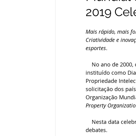
2019 Cel
Mais rápido, mais for
Criatividade e inov
esportes
.
    No ano de 2000, o dia 26 de abril foi 
instituído como Di
Propriedade Intelect
solicitação dos pa
Organização Mundia
Property Organizati
    Nesta data celebra-se em todo o mundo a criatividade e a inovação, encorajando-se 
debates.