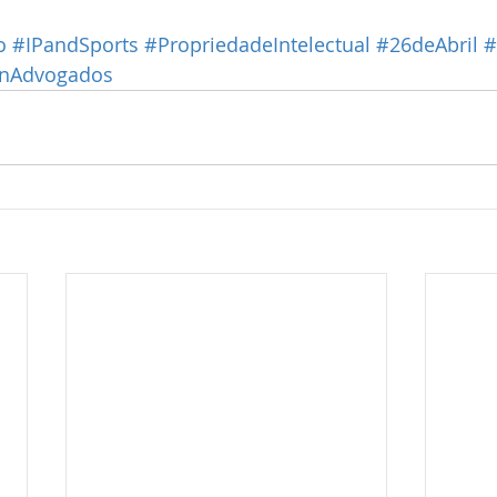
o
#IPandSports
#PropriedadeIntelectual
#26deAbril
#
anAdvogados