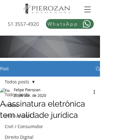
51 3557-4920
WhatsApp
Post
Todos posts
Felipe Pierozan
Todos posts
20 de abr. de 2020
A assinatura eletrônica
Vídeos
tem validade jurídica
Institucional
Civil / Consumidor
Direito Digital