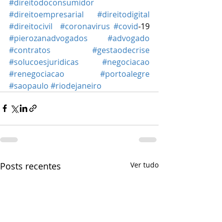
#direitodoconsumidor
#direitoempresarial
#direitodigital
#direitocivil
#coronavirus
#covid
-19 
#pierozanadvogados
#advogado
#contratos
#gestaodecrise
#solucoesjuridicas
#negociacao
#renegociacao
#portoalegre
#saopaulo
#riodejaneiro
Posts recentes
Ver tudo