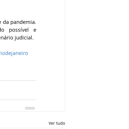
e da pandemia. 
o possível e 
ário judicial.
riodejaneiro
Ver tudo