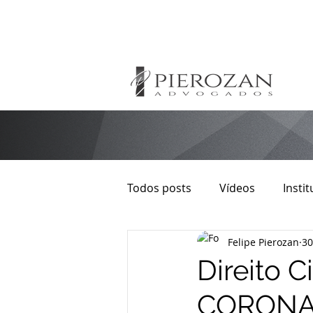
Todos posts
Vídeos
Instit
Felipe Pierozan
30
Direito Autoral
Imobiliári
Direito C
CORONA