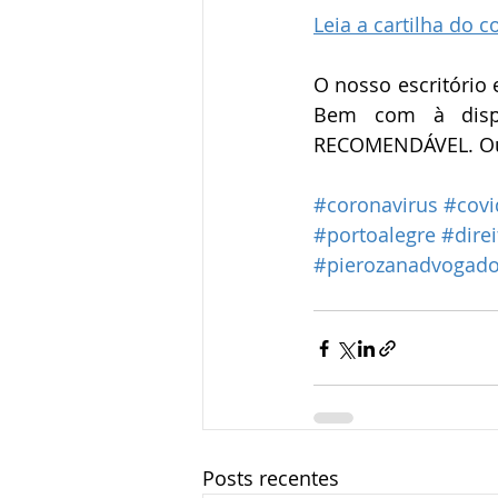
Leia a cartilha do
O nosso escritório 
Bem com à dispos
RECOMENDÁVEL. Ou a
#coronavirus
#covi
#portoalegre
#direi
#pierozanadvogad
Posts recentes