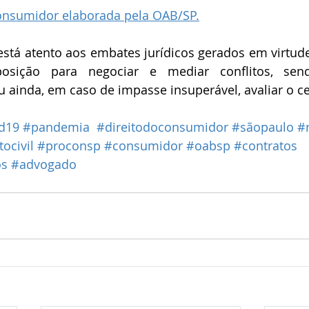
 consumidor elaborada pela OAB/SP.
está atento aos embates jurídicos gerados em virtud
ição para negociar e mediar conflitos, send
inda, em caso de impasse insuperável, avaliar o cen
d19
#pandemia
#direitodoconsumidor
#sãopaulo
#
tocivil
#proconsp
#consumidor
#oabsp
#contratos
os
#advogado