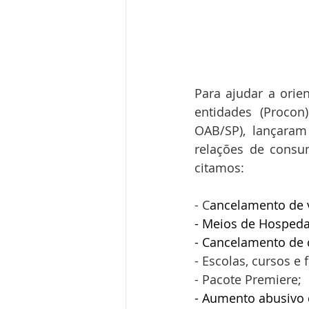
Para ajudar a orie
entidades (Proco
OAB/SP), lançaram
relações de consu
citamos: 
- C
ancelamento de v
- Meios de Hospeda
- Cancelamento de c
- Escolas, cursos e 
- Pacote Premiere;
- Aumento abusivo 