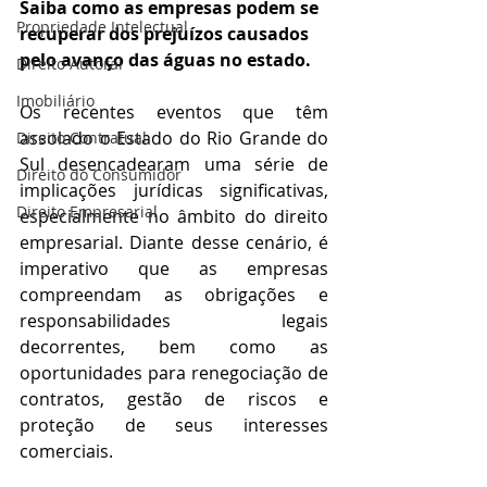
Saiba como as empresas podem se 
Propriedade Intelectual
recuperar dos prejuízos causados 
pelo avanço das águas no estado.
Direito Autoral
Imobiliário
Os recentes eventos que têm 
assolado o Estado do Rio Grande do 
Direito Contratual
Sul desencadearam uma série de 
Direito do Consumidor
implicações jurídicas significativas, 
Direito Empresarial
especialmente no âmbito do direito 
empresarial. Diante desse cenário, é 
imperativo que as empresas 
compreendam as obrigações e 
responsabilidades legais 
decorrentes, bem como as 
oportunidades para renegociação de 
contratos, gestão de riscos e 
proteção de seus interesses 
comerciais.