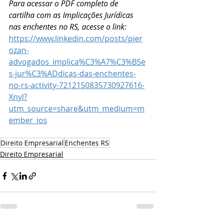
Para acessar o PDF completo de 
cartilha com as Implicações Jurídicas 
nas enchentes no RS, acesse o link: 
https://www.linkedin.com/posts/pier
ozan-
advogados_implica%C3%A7%C3%B5e
s-jur%C3%ADdicas-das-enchentes-
no-rs-activity-7212150835730927616-
Xnyl?
utm_source=share&utm_medium=m
ember_ios
Direito Empresarial
Enchentes RS
Direito Empresarial