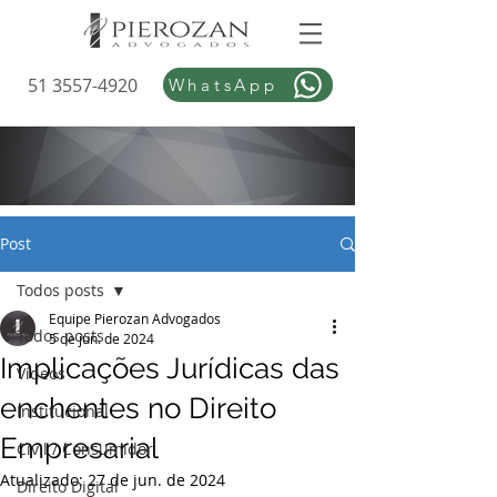
51 3557-4920
WhatsApp
Post
Todos posts
Equipe Pierozan Advogados
Todos posts
5 de jun. de 2024
Implicações Jurídicas das
Vídeos
enchentes no Direito
Institucional
Empresarial
Civil / Consumidor
Atualizado:
27 de jun. de 2024
Direito Digital