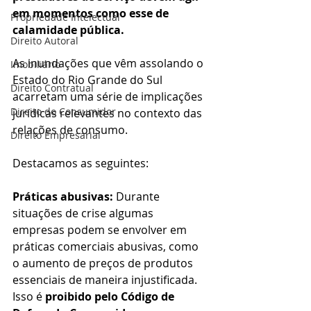
em momentos como esse de 
Propriedade Intelectual
calamidade pública. 
Direito Autoral
As inundações que vêm assolando o 
Imobiliário
Estado do Rio Grande do Sul 
Direito Contratual
acarretam uma série de implicações 
Direito do Consumidor
jurídicas relevantes no contexto das 
relações de consumo.
Direito Empresarial
Destacamos as seguintes: 
Práticas abusivas:
 Durante 
situações de crise algumas 
empresas podem se envolver em 
práticas comerciais abusivas, como 
o aumento de preços de produtos 
essenciais de maneira injustificada. 
Isso é 
proibido pelo Código de 