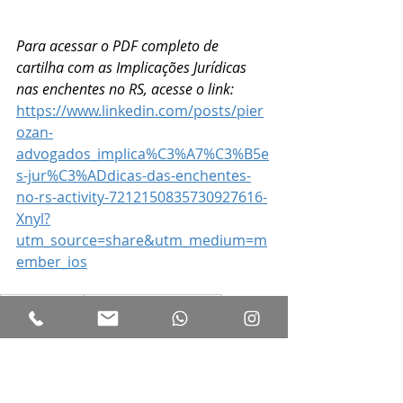
Para acessar o PDF completo de 
cartilha com as Implicações Jurídicas 
nas enchentes no RS, acesse o link: 
https://www.linkedin.com/posts/pier
ozan-
advogados_implica%C3%A7%C3%B5e
s-jur%C3%ADdicas-das-enchentes-
no-rs-activity-7212150835730927616-
Xnyl?
utm_source=share&utm_medium=m
ember_ios
enchentes RS
Direito do Consumidor
Relações de Consumo
Prestação de Serviços
Calamidade Pública
Direito do Consumidor