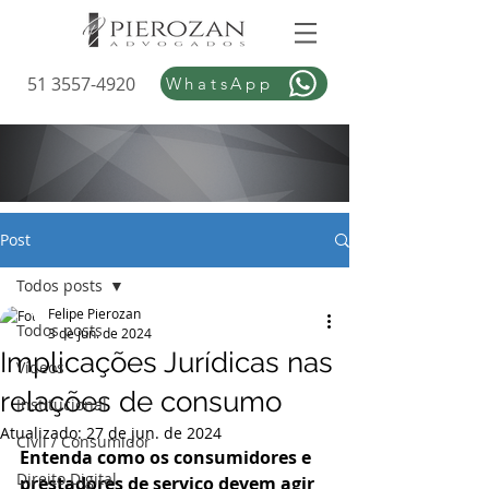
51 3557-4920
WhatsApp
Post
Todos posts
Felipe Pierozan
Todos posts
3 de jun. de 2024
Implicações Jurídicas nas
Vídeos
relações de consumo
Institucional
Atualizado:
27 de jun. de 2024
Civil / Consumidor
Entenda como os consumidores e 
Direito Digital
prestadores de serviço devem agir 