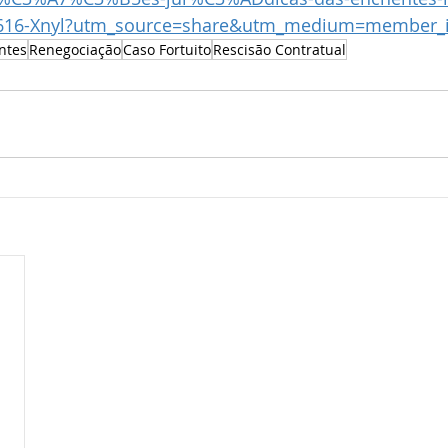
616-Xnyl?utm_source=share&utm_medium=member_
ntes
Renegociação
Caso Fortuito
Rescisão Contratual