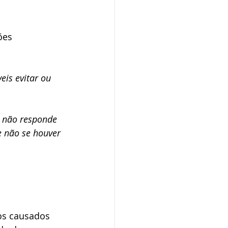
ões 
eis evitar ou 
 não responde 
e não se houver 
os causados 