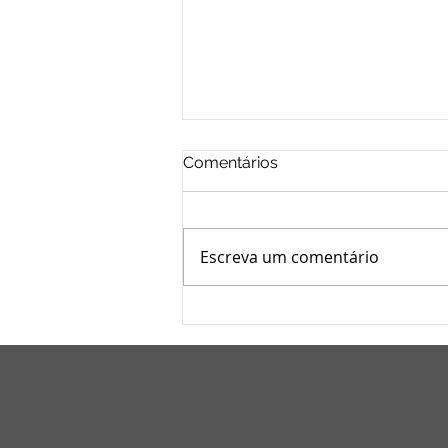
Comentários
Escreva um comentário
Implicações Jurídicas no
Direito Contratual: Contratos
de Franquia.