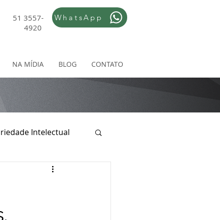
51 3557-
WhatsApp
4920
NA MÍDIA
BLOG
CONTATO
riedade Intelectual
ireito Empresarial
.