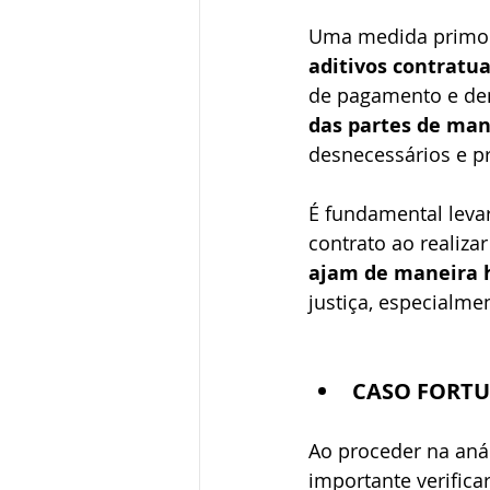
Uma medida primord
aditivos contratua
de pagamento e dem
das partes de mane
desnecessários e p
É fundamental levar
contrato ao realiza
ajam de maneira h
justiça, especialm
CASO FORTU
Ao proceder na anál
importante verifica