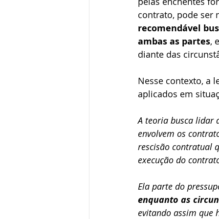
pelas enchentes for
contrato, pode ser 
recomendável busc
ambas as partes
, 
diante das circunst
Nesse contexto, a l
aplicados em situa
A teoria busca lida
envolvem os contrato
rescisão contratual 
execução do contrat
Ela parte do pressup
enquanto as circu
evitando assim que 