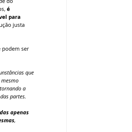
de do 
s, 
é 
el para 
ução justa 
ue podem ser 
unstâncias que 
té mesmo 
 tornando a 
das partes. 
idas apenas 
mesmas
, 