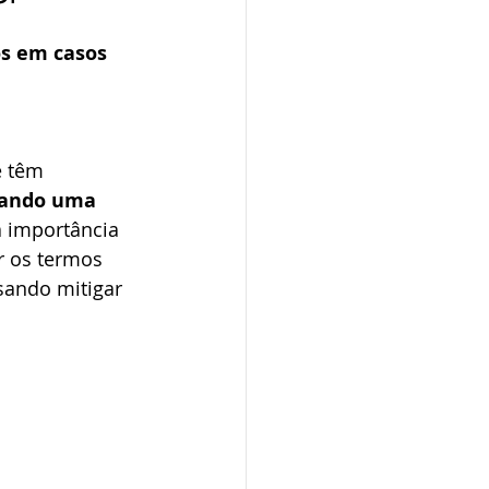
s em casos 
 têm 
dando uma 
a importância 
r os termos 
sando mitigar 