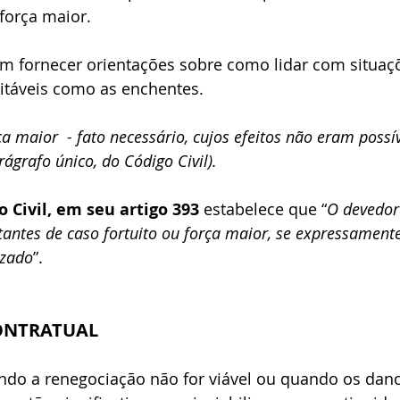
 força maior.
em fornecer orientações sobre como lidar com situaç
vitáveis como as enchentes.
a maior  - fato necessário, cujos efeitos não eram possív
rágrafo único, do Código Civil). 
o Civil, em seu artigo 393
 estabelece que “
O devedor
ltantes de caso fortuito ou força maior, se expressament
izado
”.
ONTRATUAL
ando a renegociação não for viável ou quando os dan