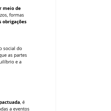
r meio de 
zos, formas 
s obrigações 
 social do 
que as partes 
líbrio e a 
 pactuada
, é 
adas a eventos 