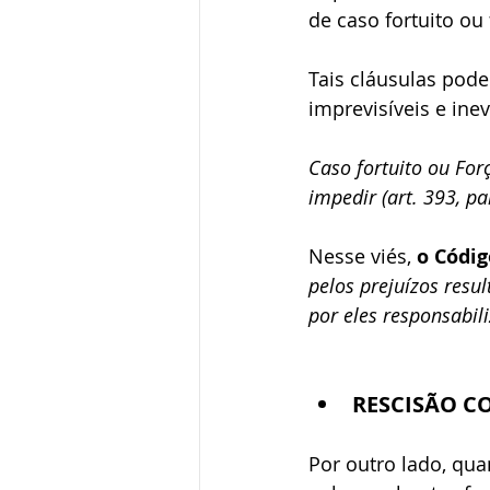
de caso fortuito ou
Tais cláusulas pod
imprevisíveis e ine
Caso fortuito ou Forç
impedir (art. 393, pa
Nesse viés, 
o Códig
pelos prejuízos resu
por eles responsabil
RESCISÃO C
Por outro lado, qu