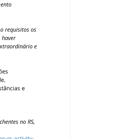
mento 
o requisitos os 
e haver 
xtraordinário e 
ões 
e, 
tâncias e 
chentes no RS, 
rs-activity-