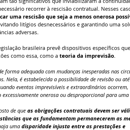
am tão significativos que inviabilizaram a continuida
necessário recorrer à rescisão contratual. Nesses caso
ar uma rescisão que seja a menos onerosa possív
evitando litígios desnecessários e garantindo uma sol
âncias adversas.
egislação brasileira prevê dispositivos específicos q
ções como essa, como a 
teoria da imprevisão
. 
r de forma adequada com mudanças inesperadas nas circ
s. Nela, é estabelecida a possibilidade de revisão ou a
quando eventos imprevisíveis e extraordinários ocorrem,
o excessivamente onerosa ou desproporcional para uma 
osto de que 
as obrigações contratuais devem ser vál
nstâncias que as fundamentam permanecerem as 
haja uma 
disparidade injusta entre as prestações e 