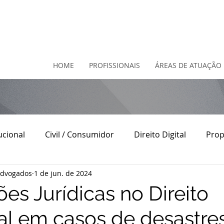
HOME
PROFISSIONAIS
ÁREAS DE ATUAÇÃO
ucional
Civil / Consumidor
Direito Digital
Prop
Advogados
1 de jun. de 2024
o
Direito Contratual
Direito do Consumidor
D
es Jurídicas no Direito
al em casos de desastres