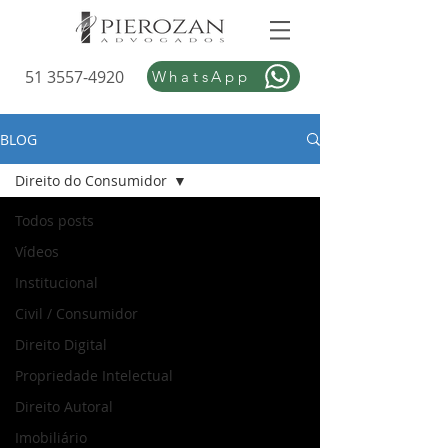
51 3557-4920
WhatsApp
BLOG
Direito do Consumidor
Todos posts
Vídeos
Institucional
Civil / Consumidor
Direito Digital
Propriedade Intelectual
Direito Autoral
Imobiliário