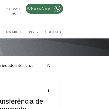
51 3557-
WhatsApp
4920
NA MÍDIA
BLOG
CONTATO
riedade Intelectual
ireito Empresarial
ansferência de