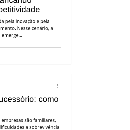
vancando
etitividade
 pela inovação e pela
imento. Nesse cenário, a
a emerge...
ucessório: como
s empresas são familiares,
ificuldades a sobrevivência