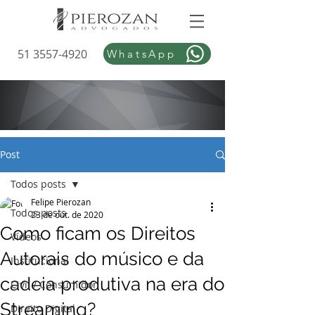
51 3557-4920
WhatsApp
Post
Todos posts
Felipe Pierozan
Todos posts
23 de out. de 2020
Como ficam os Direitos
Vídeos
Autorais do músico e da
Institucional
cadeia produtiva na era do
Civil / Consumidor
Streaming?
Direito Digital