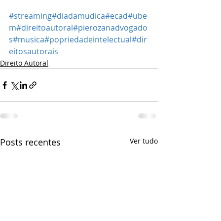
#streaming
#diadamudica
#ecad
#ube
m
#direitoautoral
#pierozanadvogado
s
#musica
#popriedadeintelectual
#dir
eitosautorais
Direito Autoral
Posts recentes
Ver tudo