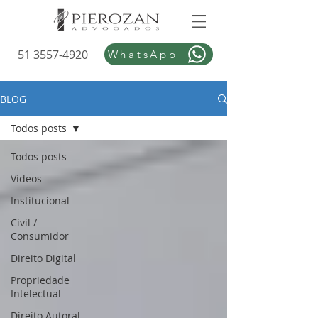
51 3557-4920
WhatsApp
BLOG
Todos posts
Todos posts
Vídeos
Institucional
Civil /
Consumidor
Direito Digital
Propriedade
Intelectual
Direito Autoral