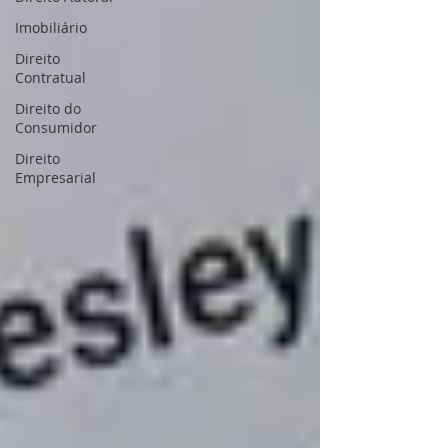
Imobiliário
Direito
Contratual
Direito do
Consumidor
Direito
Empresarial