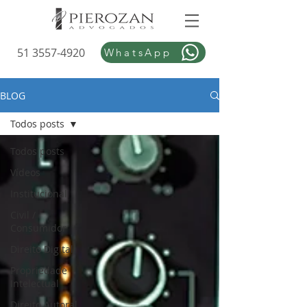
51 3557-4920
WhatsApp
BLOG
Todos posts
Todos posts
Vídeos
Institucional
Civil /
Consumidor
Direito Digital
Propriedade
Intelectual
Direito Autoral