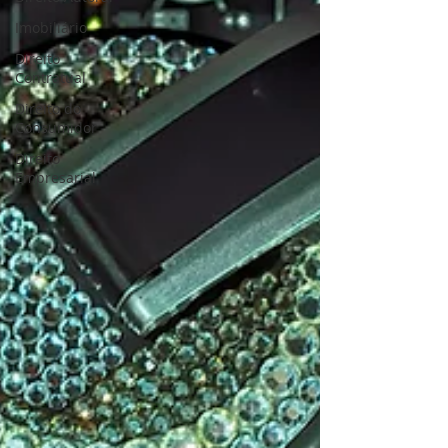
Imobiliário
Direito
Contratual
Direito do
Consumidor
Direito
Empresarial