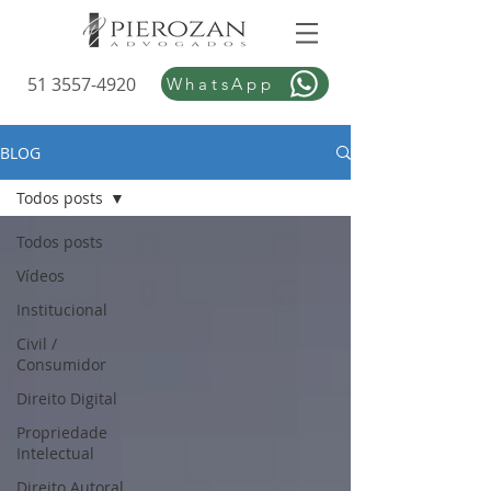
51 3557-4920
WhatsApp
BLOG
Todos posts
Todos posts
Vídeos
Institucional
Civil /
Consumidor
Direito Digital
Propriedade
Intelectual
Direito Autoral