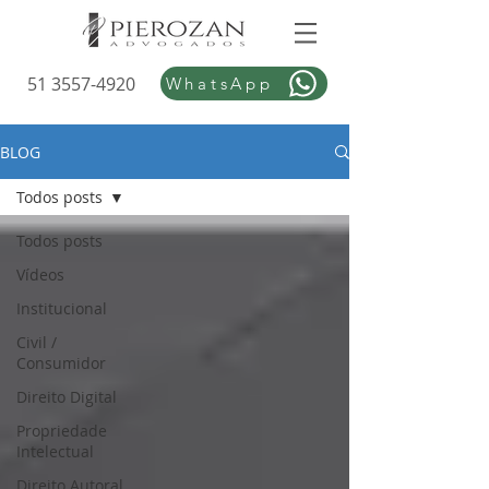
51 3557-4920
WhatsApp
BLOG
Todos posts
Todos posts
Vídeos
Institucional
Civil /
Consumidor
Direito Digital
Propriedade
Intelectual
Direito Autoral