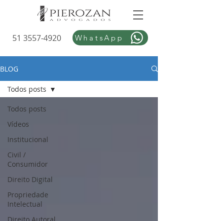
51 3557-4920
WhatsApp
BLOG
Todos posts
Todos posts
Vídeos
Institucional
Civil /
Consumidor
Direito Digital
Propriedade
Intelectual
Direito Autoral