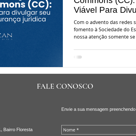
Commons (CC): 
Viável Para Div
Negócio e Garant
Com o advento das redes s
do Autor.
fomento à Sociedade do Esp
nossa atenção somente se 
FALE CONOSCO
Envie a sua mensagem preenchendo o
, Bairro Floresta