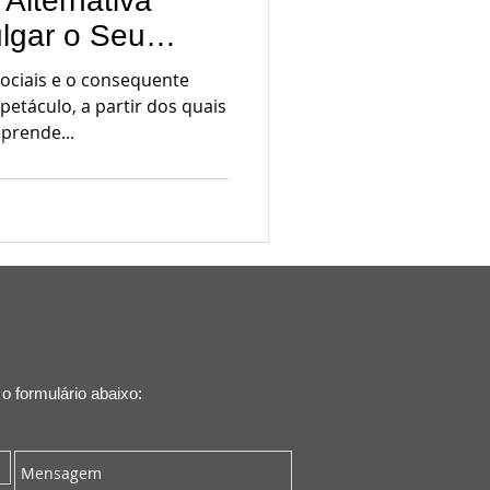
Alternativa
ulgar o Seu
ir os Direitos
ociais e o consequente
etáculo, a partir dos quais
prende...
 formulário abaixo: