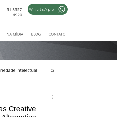
51 3557-
WhatsApp
4920
NA MÍDIA
BLOG
CONTATO
riedade Intelectual
ireito Empresarial
as Creative