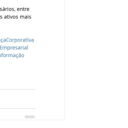
sários, entre 
 ativos mais 
çaCorporativa
oEmpresarial
nformação