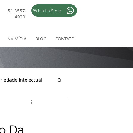
51 3557-
WhatsApp
4920
NA MÍDIA
BLOG
CONTATO
riedade Intelectual
ireito Empresarial
ão Da