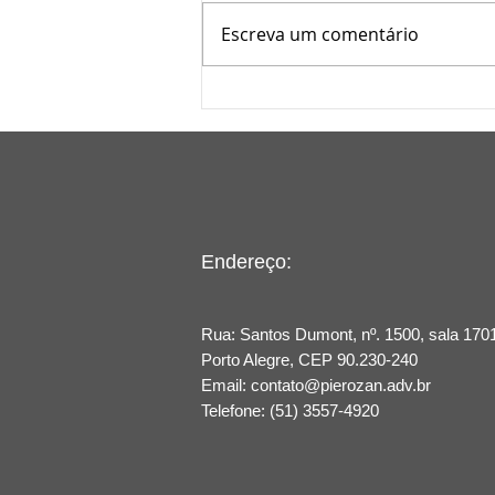
Escreva um comentário
Proteção de Músicas e
Adaptações no Uso
Comercial: Entenda Seus
Direitos
Endereço:
Rua: Santos Dumont, nº. 1500, sala 1701
Porto Alegre​, CEP 90.230-240
Email:
contato@pierozan.adv.br
Telefone: (51) 3557-4920