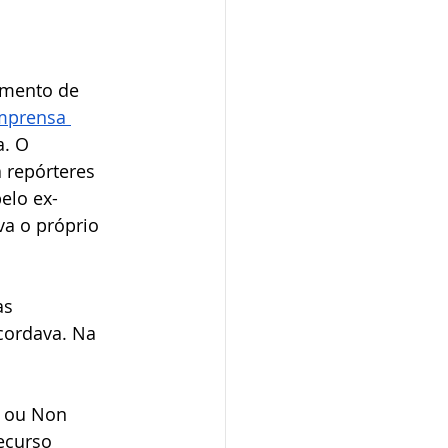
amento de 
imprensa 
. O 
 repórteres 
elo ex-
va o próprio 
s 
cordava. Na 
, ou Non 
ecurso 