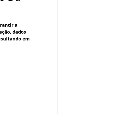
rantir a 
eção, dados 
esultando em 