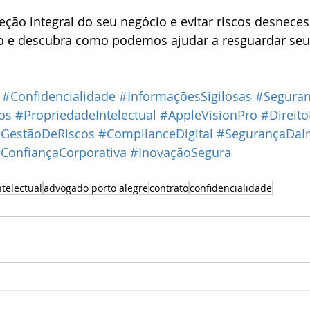
eção integral do seu negócio e evitar riscos desneces
 e descubra como podemos ajudar a resguardar seus
#Confidencialidade
#InformaçõesSigilosas
#Seguran
os
#PropriedadeIntelectual
#AppleVisionPro
#Direit
GestãoDeRiscos
#ComplianceDigital
#SegurançaDaI
ConfiançaCorporativa
#InovaçãoSegura
telectual
advogado porto alegre
contrato
confidencialidade