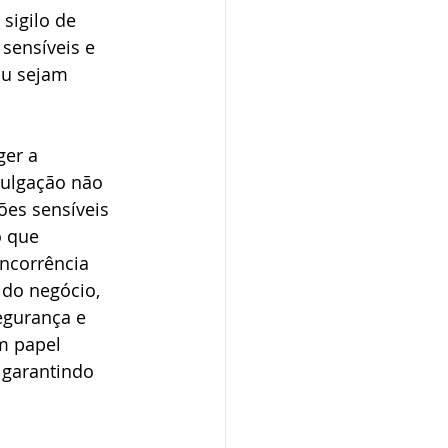
sigilo de 
sensíveis e 
ou sejam 
er a 
vulgação não 
ões sensíveis 
 que 
ncorrência 
 do negócio, 
egurança e 
 papel 
, garantindo 