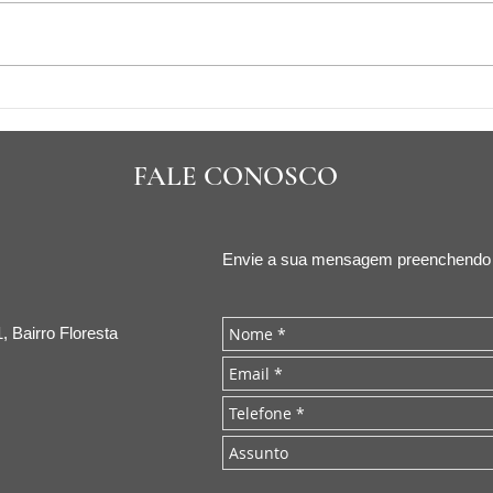
Contratos de Transferência
PL da
de Tecnologia: alavancando
Prot
inovação e competitividade
Auto
FALE CONOSCO
Envie a sua mensagem preenchendo o
, Bairro Floresta