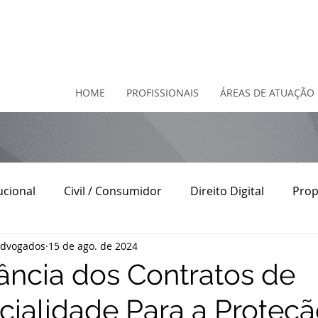
HOME
PROFISSIONAIS
ÁREAS DE ATUAÇÃO
ucional
Civil / Consumidor
Direito Digital
Prop
Advogados
15 de ago. de 2024
o
Direito Contratual
Direito do Consumidor
D
ância dos Contratos de
cialidade Para a Proteç