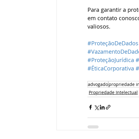
Para garantir a prot
em contato conosco
valiosos.
#ProteçãoDeDados
#VazamentoDeDad
#ProteçãoJurídica
#
#ÉticaCorporativa
#
advogado
propriedade in
Propriedade Intelectual