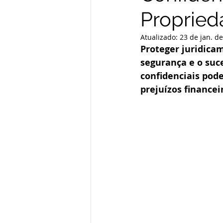
Propried
Atualizado:
23 de jan. d
Proteger juridicam
segurança e o suc
confidenciais pod
prejuízos finance