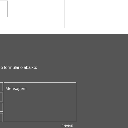
 Inteligência Artificial:
eção aos Direitos
rais em Debate
 formulário abaixo:
ENVIAR