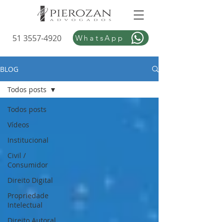
51 3557-4920
WhatsApp
BLOG
Todos posts
Todos posts
Vídeos
Institucional
Civil /
Consumidor
Direito Digital
Propriedade
Intelectual
Direito Autoral