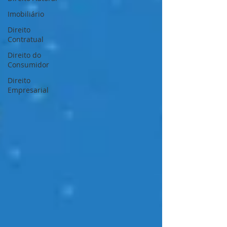
Imobiliário
Direito
Contratual
Direito do
Consumidor
Direito
Empresarial