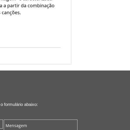
a a partir da combinação
s canções.
 formulário abaixo: