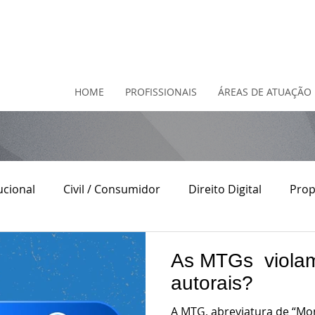
HOME
PROFISSIONAIS
ÁREAS DE ATUAÇÃO
ucional
Civil / Consumidor
Direito Digital
Prop
o
Direito Contratual
Direito do Consumidor
D
As MTGs violam 
autorais?
A MTG, abreviatura de “Mo