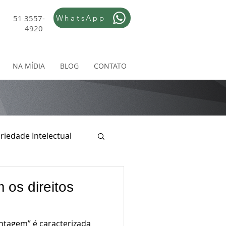
51 3557-
WhatsApp
4920
NA MÍDIA
BLOG
CONTATO
riedade Intelectual
ireito Empresarial
os direitos
ntagem” é caracterizada