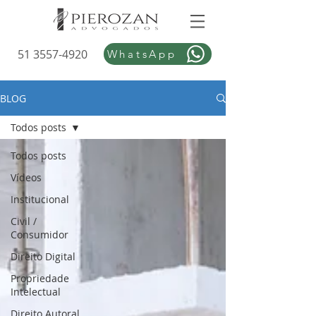
51 3557-4920
WhatsApp
BLOG
Todos posts
Todos posts
Vídeos
Institucional
Civil /
Consumidor
Direito Digital
Propriedade
Intelectual
Direito Autoral