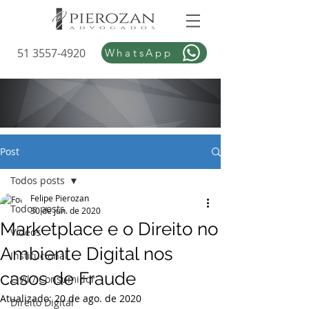
51 3557-4920
WhatsApp
Post
Todos posts
Felipe Pierozan
Todos posts
30 de jun. de 2020
Marketplace e o Direito no
Vídeos
Ambiente Digital nos
Institucional
casos de Fraude
Civil / Consumidor
Atualizado:
20 de ago. de 2020
Direito Digital