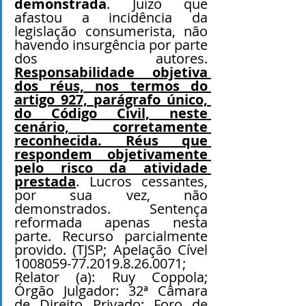
demonstrada
. Juízo que 
afastou a incidência da 
legislação consumerista, não 
havendo insurgência por parte 
dos autores. 
Responsabilidade objetiva 
dos réus, nos termos do 
artigo 927, parágrafo único, 
do Código Civil, neste 
cenário, corretamente 
reconhecida. Réus que 
respondem objetivamente 
pelo risco da atividade 
prestada
. Lucros cessantes, 
por sua vez, não 
demonstrados. Sentença 
reformada apenas nesta 
parte. Recurso parcialmente 
provido. (TJSP; Apelação Cível 
1008059-77.2019.8.26.0071; 
Relator (a): Ruy Coppola; 
Órgão Julgador: 32ª Câmara 
de Direito Privado; Foro de 