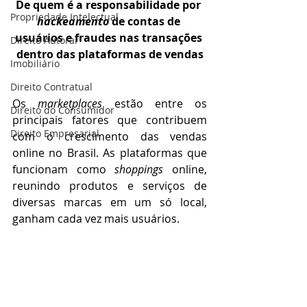
De quem é a responsabilidade por 
Propriedade Intelectual
hackeamento
 de contas de 
usuários e fraudes nas transações 
Direito Autoral
dentro das plataformas de vendas
Imobiliário
Direito Contratual
Os 
marketplaces
 estão entre os 
Direito do Consumidor
principais fatores que contribuem 
Direito Empresarial
com o crescimento das vendas 
online no Brasil. As plataformas que 
funcionam como 
shoppings
 online, 
reunindo produtos e serviços de 
diversas marcas em um só local, 
ganham cada vez mais usuários.