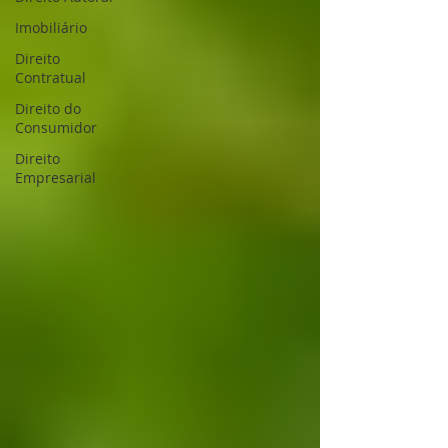
Imobiliário
Direito
Contratual
Direito do
Consumidor
Direito
Empresarial