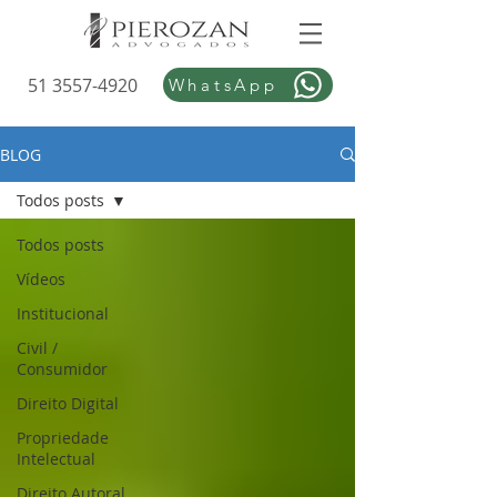
51 3557-4920
WhatsApp
BLOG
Todos posts
Todos posts
Vídeos
Institucional
Civil /
Consumidor
Direito Digital
Propriedade
Intelectual
Direito Autoral