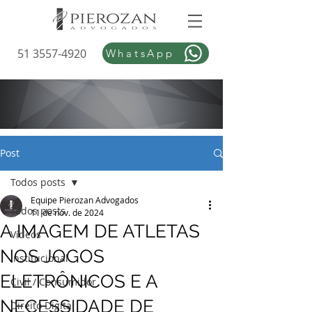
51 3557-4920
WhatsApp
Post
Todos posts
Equipe Pierozan Advogados
Todos posts
11 de nov. de 2024
A IMAGEM DE ATLETAS
Vídeos
NOS JOGOS
Institucional
ELETRÔNICOS E A
Civil / Consumidor
NECESSIDADE DE
Direito Digital