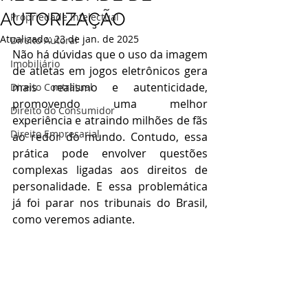
AUTORIZAÇÃO
Propriedade Intelectual
Atualizado:
23 de jan. de 2025
Direito Autoral
Não há dúvidas que o uso da imagem 
Imobiliário
de atletas em jogos eletrônicos gera 
mais realismo e autenticidade, 
Direito Contratual
promovendo uma melhor 
Direito do Consumidor
experiência e atraindo milhões de fãs 
Direito Empresarial
ao redor do mundo. Contudo, essa 
prática pode envolver questões 
complexas ligadas aos direitos de 
personalidade. E essa problemática 
já foi parar nos tribunais do Brasil, 
como veremos adiante.