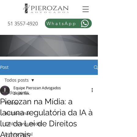
51 3557-4920
WhatsApp
Post
Todos posts
Equipe Pierozan Advogados
Todos posts
24 de fev.
Pierozan na Mídia: a
Vídeos
lacuna regulatória da IA à
Institucional
luz da Lei de Direitos
Civil / Consumidor
Autorais
Direito Digital