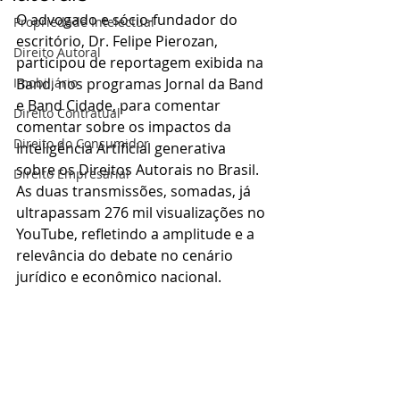
O advogado e sócio-fundador do 
Propriedade Intelectual
escritório, Dr. Felipe Pierozan, 
Direito Autoral
participou de reportagem exibida na 
Imobiliário
Band, nos programas Jornal da Band 
e Band Cidade, para comentar 
Direito Contratual
comentar sobre os impactos da 
Direito do Consumidor
Inteligência Artificial generativa 
sobre os Direitos Autorais no Brasil. 
Direito Empresarial
As duas transmissões, somadas, já 
ultrapassam 276 mil visualizações no 
YouTube, refletindo a amplitude e a 
relevância do debate no cenário 
jurídico e econômico nacional.