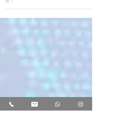
Por Caroline Bagesteiro* Existe concorrência
desleal em toda ação de concorrente que se
aproveita indevidamente de criação ou de
elemento...