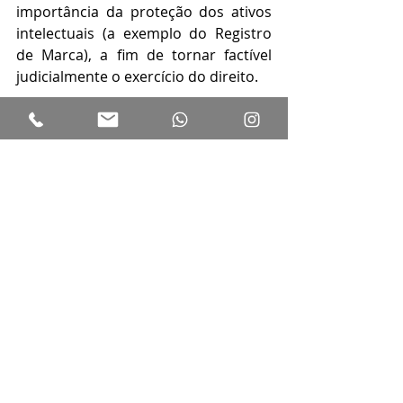
importância da proteção dos ativos 
intelectuais (a exemplo do Registro 
de Marca), a fim de tornar factível 
judicialmente o exercício do direito.  
#violacaomarcaria
#legislacaomarcaria
#pierozanadvogados
#solucoesjuridicas
#propriedadeintelectual
#propriedadeindustrial
#direitodigital
#portoalegre
#concorrenciadesleal
#aproveitamentoparasitario
#enriquecimentoilicito
#desviodeclientela
Propriedade Intelectual
Direito Digital