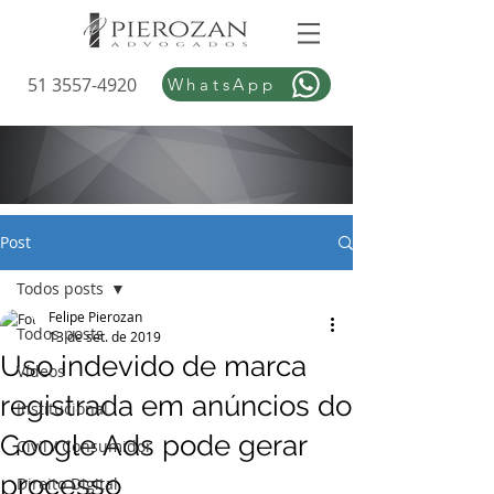
51 3557-4920
WhatsApp
Post
Todos posts
Felipe Pierozan
Todos posts
13 de set. de 2019
Uso indevido de marca
Vídeos
registrada em anúncios do
Institucional
Google Ads pode gerar
Civil / Consumidor
processo
Direito Digital