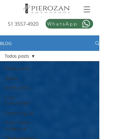
51 3557-4920
WhatsApp
BLOG
Todos posts
Todos posts
Vídeos
Institucional
Civil /
Consumidor
Direito Digital
Propriedade
Intelectual
Direito Autoral