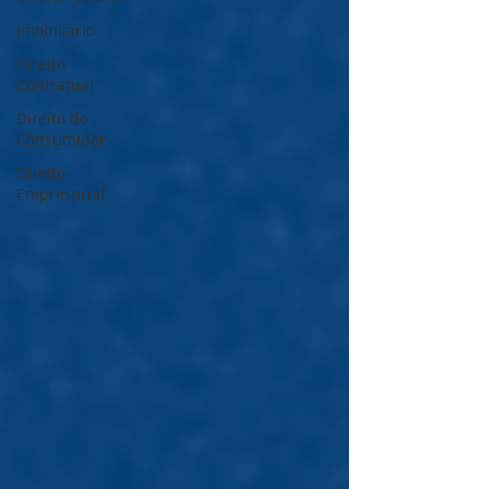
Imobiliário
Direito
Contratual
Direito do
Consumidor
Direito
Empresarial