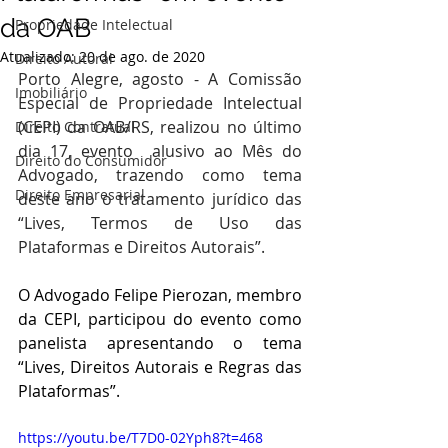
da OAB
Propriedade Intelectual
Atualizado:
20 de ago. de 2020
Direito Autoral
Porto Alegre, agosto - A Comissão 
Imobiliário
Especial de Propriedade Intelectual 
(CEPI) da OAB/RS, realizou no último 
Direito Contratual
dia 17, evento  alusivo ao Mês do 
Direito do Consumidor
Advogado, trazendo como tema 
Direito Empresarial
deste ano o tratamento jurídico das 
“Lives, Termos de Uso das 
Plataformas e Direitos Autorais”.
O Advogado Felipe Pierozan, membro 
da CEPI, participou do evento como 
panelista apresentando o tema 
“Lives, Direitos Autorais e Regras das 
Plataformas”. 
https://youtu.be/T7D0-02Yph8?t=468