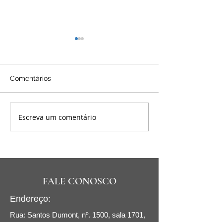
Comentários
Escreva um comentário
Contratos de
PL da Inteligên
Transferência de
Artificial: Prote
Tecnologia: alavancando
Direitos Autora
inovação e
Debate
competitividade
FALE CONOSCO
Endereço:
Rua: Santos Dumont, nº. 1500, sala 1701,