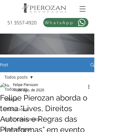
51 3557-4920
WhatsApp
Post
Todos posts
Felipe Pierozan
Todos posts
19 de ago. de 2020
Felipe Pierozan aborda o
Vídeos
tema “Lives, Direitos
Institucional
Autorais e Regras das
Civil / Consumidor
Plataformas” em evento
Direito Digital