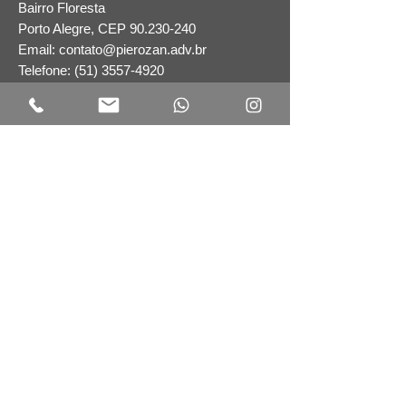
Bairro Floresta
Porto Alegre​, CEP
90.230-240
Email:
contato@pierozan.adv.br
Telefone: (51) 3557-4920
Envie a sua mensagem preenchendo o
formulário abaixo: