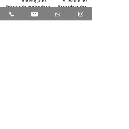
#advogado
#resolucao
#teoriadaimprevisao
#casofortuito
#forcamaior
#solucoesjuridicas
#negociacao
#renegociacao
#portoalegre
#saopaulo
#riodejaneiro
Posts recentes
Ver tudo