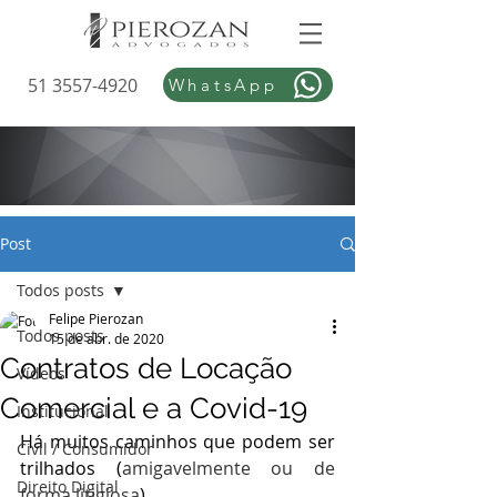
51 3557-4920
WhatsApp
Post
Todos posts
Felipe Pierozan
Todos posts
15 de abr. de 2020
Contratos de Locação
Vídeos
Comercial e a Covid-19
Institucional
Há muitos caminhos que podem ser 
Civil / Consumidor
trilhados (
amigavelmente ou de 
Direito Digital
forma litigiosa
)