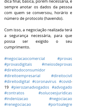
dica final, básica, porém necessária, é 
sempre anotar os dados da pessoa 
com quem se conversou, horário e 
número de protocolo (havendo).
Com isso, a negociação realizada terá 
a segurança necessária, para que 
possa ser exigido o seu 
cumprimento. 
#negociacaocomercial
#provas
#provasdigitais
#meiosdeprovas
#direitodoconsumidor
#direitoempresarial
#direitocivil
#direitodigital
#coronavirus
#covid
-
19 
#pierozanadvogados
#advogado
#contratos
#solucoesjuridicas
#indenizacao
#negociacao
#renegociacao
#portoalegre