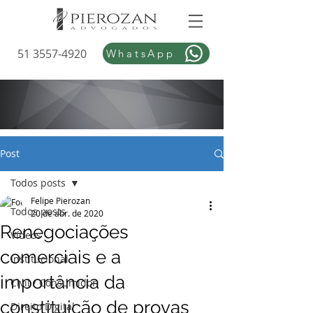
51 3557-4920
WhatsApp
Post
Todos posts
Felipe Pierozan
Todos posts
20 de abr. de 2020
Renegociações
Vídeos
comerciais e a
Institucional
importância da
Civil / Consumidor
constituição de provas
Direito Digital